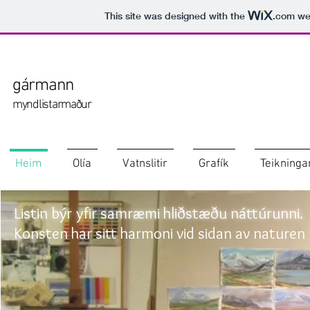
This site was designed with the
.com
web
gármann
myndlistarmaður
Heim
Olía
Vatnslitir
Grafík
Teikninga
Listin býr yfir samræmi hliðstæðu náttúrunni.
Konsten har sitt harmoni vi
d sidan av naturen